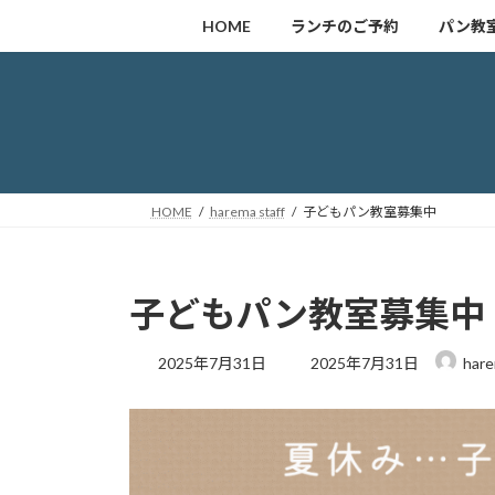
コ
ナ
HOME
ランチのご予約
パン教
ン
ビ
テ
ゲ
ン
ー
ツ
シ
へ
ョ
ス
ン
キ
に
HOME
harema staff
子どもパン教室募集中
ッ
移
プ
動
子どもパン教室募集中
最
2025年7月31日
2025年7月31日
hare
終
更
新
日
時
: