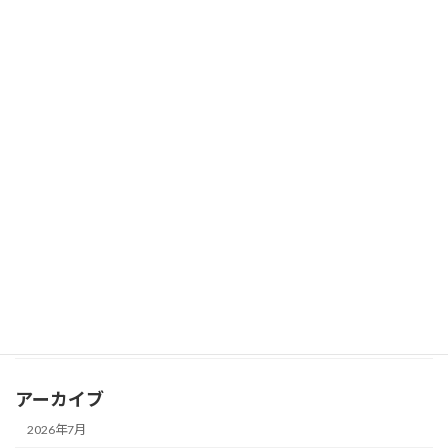
2026年1月のデザートメニュー
harema staff
2026年1月13日
2025秋・期間限定デザート
harema staff
2025年10月10日
カテゴリー
harema staff
アーカイブ
2026年7月