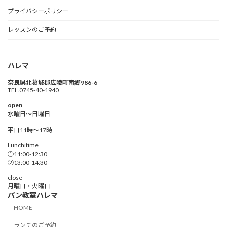
プライバシーポリシー
レッスンのご予約
ハレマ
奈良県北葛城郡広陵町南郷986-6
TEL.0745-40-1940
open
水曜日～日曜日
平日11時〜17時
Lunchitime
①11:00-12:30
②13:00-14:30
close
月曜日・火曜日
パン教室ハレマ
HOME
ランチのご予約